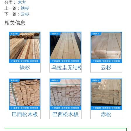
分类：
木方
上一篇：
铁杉
下一篇：
云杉
相关信息
铁杉
乌拉圭无结松
云杉
巴西松木板
巴西松木板
赤松