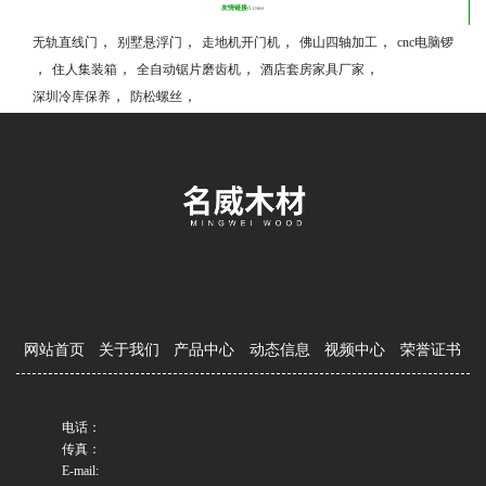
友情链接/
LINKS
，
，
，
，
无轨直线门
别墅悬浮门
走地机开门机
佛山四轴加工
cnc电脑锣
，
，
，
，
住人集装箱
全自动锯片磨齿机
酒店套房家具厂家
，
，
深圳冷库保养
防松螺丝
网站首页
关于我们
产品中心
动态信息
视频中心
荣誉证书
电话：
传真：
E-mail: