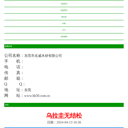
木箱系列
托盘系列
圆木盘
夹板
木方
包装辅料
联系方式
公司名称：
东莞市名威木材有限公司
手 机：
电 话：
传 真：
邮 箱：
Q Q：
地 址：
东莞
网 站：
www.hh56.com.cn
木方
乌拉圭无结松
日期：2024-04-13 16:36