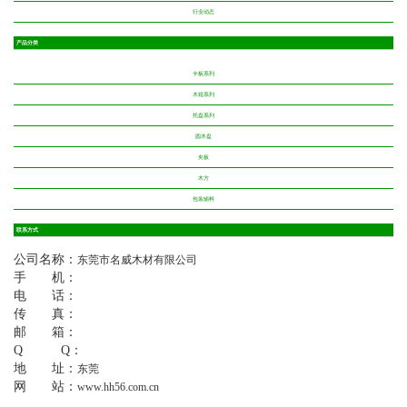
行业动态
产品分类
卡板系列
木箱系列
托盘系列
圆木盘
夹板
木方
包装辅料
联系方式
公司名称：
东莞市名威木材有限公司
手 机：
电 话：
传 真：
邮 箱：
Q Q：
地 址：
东莞
网 站：
www.hh56.com.cn