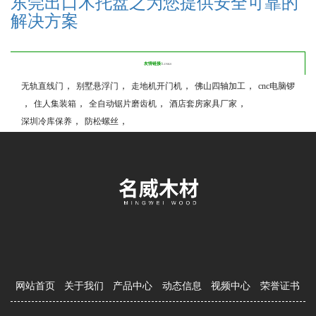
东莞出口木托盘之为您提供安全可靠的
解决方案
友情链接/
LINKS
，
，
，
，
无轨直线门
别墅悬浮门
走地机开门机
佛山四轴加工
cnc电脑锣
，
，
，
，
住人集装箱
全自动锯片磨齿机
酒店套房家具厂家
，
，
深圳冷库保养
防松螺丝
网站首页
关于我们
产品中心
动态信息
视频中心
荣誉证书