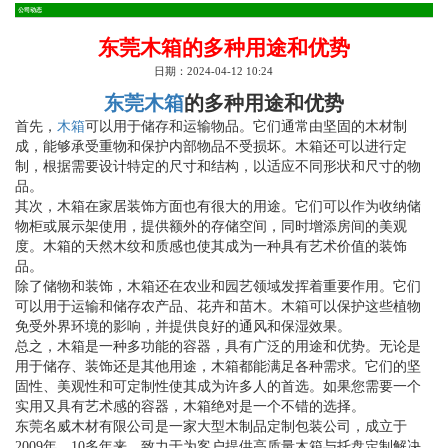
公司动态
东莞木箱的多种用途和优势
日期：2024-04-12 10:24
东莞木箱
的多种用途和优势
首先，
木箱
可以用于储存和运输物品。它们通常由坚固的木材制
成，能够承受重物和保护内部物品不受损坏。木箱还可以进行定
制，根据需要设计特定的尺寸和结构，以适应不同形状和尺寸的物
品。
其次，木箱在家居装饰方面也有很大的用途。它们可以作为收纳储
物柜或展示架使用，提供额外的存储空间，同时增添房间的美观
度。木箱的天然木纹和质感也使其成为一种具有艺术价值的装饰
品。
除了储物和装饰，木箱还在农业和园艺领域发挥着重要作用。它们
可以用于运输和储存农产品、花卉和苗木。木箱可以保护这些植物
免受外界环境的影响，并提供良好的通风和保湿效果。
总之，木箱是一种多功能的容器，具有广泛的用途和优势。无论是
用于储存、装饰还是其他用途，木箱都能满足各种需求。它们的坚
固性、美观性和可定制性使其成为许多人的首选。如果您需要一个
实用又具有艺术感的容器，木箱绝对是一个不错的选择。
东莞名威木材有限公司是一家大型木制品定制包装公司，成立于
2009年，10多年来，致力于为客户提供高质量木箱与托盘定制解决