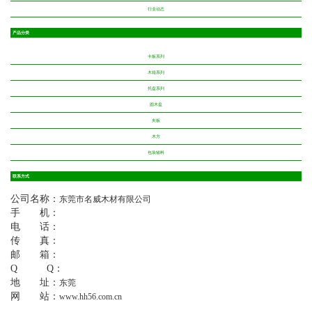
行业动态
产品分类
卡板系列
木箱系列
托盘系列
圆木盘
夹板
木方
包装辅料
联系方式
公司名称：
东莞市名威木材有限公司
手 机：
电 话：
传 真：
邮 箱：
Q Q：
地 址：
东莞
网 站：
www.hh56.com.cn